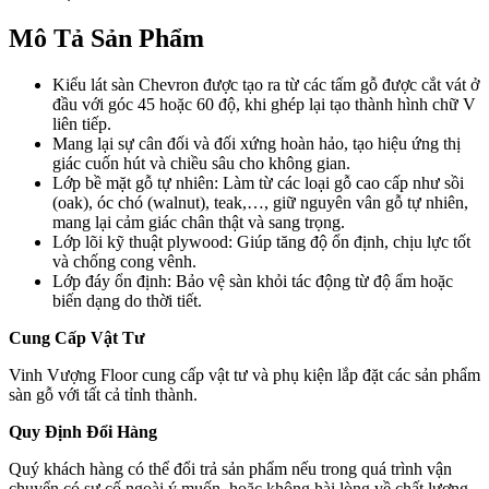
Mô Tả Sản Phẩm
Kiểu lát sàn Chevron được tạo ra từ các tấm gỗ được cắt vát ở
đầu với góc 45 hoặc 60 độ, khi ghép lại tạo thành hình chữ V
liên tiếp.
Mang lại sự cân đối và đối xứng hoàn hảo, tạo hiệu ứng thị
giác cuốn hút và chiều sâu cho không gian.
Lớp bề mặt gỗ tự nhiên: Làm từ các loại gỗ cao cấp như sồi
(oak), óc chó (walnut), teak,…, giữ nguyên vân gỗ tự nhiên,
mang lại cảm giác chân thật và sang trọng.
Lớp lõi kỹ thuật plywood: Giúp tăng độ ổn định, chịu lực tốt
và chống cong vênh.
Lớp đáy ổn định: Bảo vệ sàn khỏi tác động từ độ ẩm hoặc
biến dạng do thời tiết.
Cung Cấp Vật Tư
Vinh Vượng Floor cung cấp vật tư và phụ kiện lắp đặt các sản phẩm
sàn gỗ với tất cả tỉnh thành.
Quy Định Đổi Hàng
Quý khách hàng có thể đổi trả sản phẩm nếu trong quá trình vận
chuyển có sự cố ngoài ý muốn, hoặc không hài lòng về chất lượng