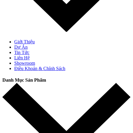
Giới Thiệu
Dự Án
Tin Tức
Liên Hệ
Showroom
Điều Khoản & Chính Sách
Danh Mục Sản Phẩm