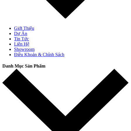
Giới Thiệu
Dự Án
Tin Tức
Liên Hệ
Showroom
Điều Khoản & Chính Sách
Danh Mục Sản Phẩm