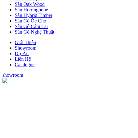
Sàn Oak Wood
Sàn Herringbone
Sàn Hybrid Timber
Sàn Gỗ Óc Chó
Sàn Gỗ Cẩm Lai
Sàn Gỗ Nghệ Thuật
Giới Thiệu
Showroom
Dự Án
Liên Hệ
Catalogue
showroom