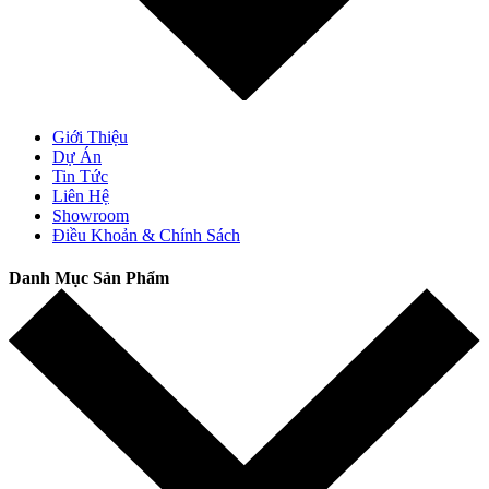
Giới Thiệu
Dự Án
Tin Tức
Liên Hệ
Showroom
Điều Khoản & Chính Sách
Danh Mục Sản Phẩm