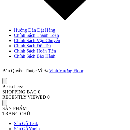
Hướng Dẫn Đặt Hàng
Chính Sách Thanh Toán
Chính Sách Vận Chuyển
Chính Sách Đổi Trả
Chính Sách Hoàn Tiền
Chính Sách Bảo Hành
Bản Quyền Thuộc Về ©
Vinh Vượng Floor
Bestsellers:
SHOPPING BAG
0
RECENTLY VIEWED
0
SẢN PHẨM
TRANG CHỦ
Sàn Gỗ Teak
Sàn Gỗ Yupin