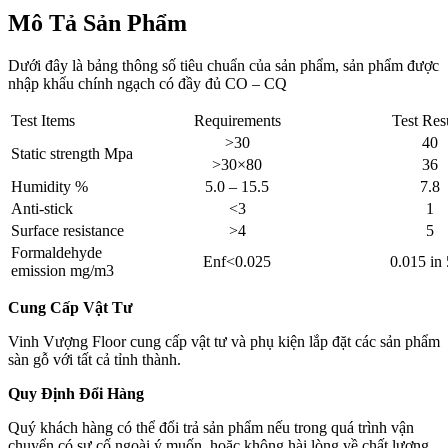
Mô Tả Sản Phẩm
Dưới đây là bảng thông số tiêu chuẩn của sản phẩm, sản phẩm được
nhập khẩu chính ngạch có đầy đủ CO – CQ
Test Items
Requirements
Test Res
>30
40
Static strength Mpa
>30×80
36
Humidity %
5.0 – 15.5
7.8
Anti-stick
<3
1
Surface resistance
>4
5
Formaldehyde
Enf<0.025
0.015 in
emission mg/m3
Cung Cấp Vật Tư
Vinh Vượng Floor cung cấp vật tư và phụ kiện lắp đặt các sản phẩm
sàn gỗ với tất cả tỉnh thành.
Quy Định Đổi Hàng
Quý khách hàng có thể đổi trả sản phẩm nếu trong quá trình vận
chuyển có sự cố ngoài ý muốn, hoặc không hài lòng về chất lượng