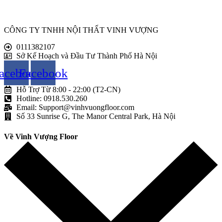
CÔNG TY TNHH NỘI THẤT VINH VƯỢNG
0111382107
Sở Kế Hoạch và Đầu Tư Thành Phố Hà Nội
acebook
Facebook
Hỗ Trợ Từ 8:00 - 22:00 (T2-CN)
Hotline: 0918.530.260
Email: Support@vinhvuongfloor.com
Số 33 Sunrise G, The Manor Central Park, Hà Nội
Về Vinh Vượng Floor