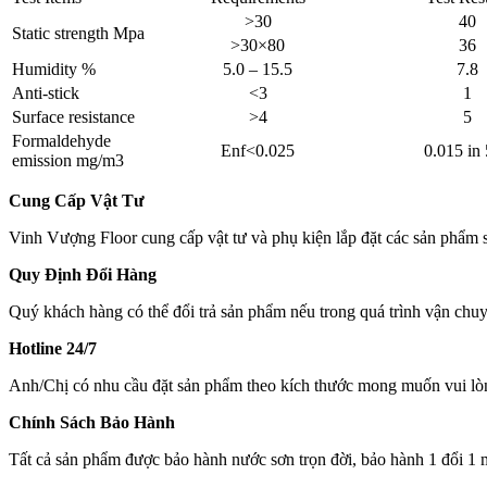
>30
40
Static strength Mpa
>30×80
36
Humidity %
5.0 – 15.5
7.8
Anti-stick
<3
1
Surface resistance
>4
5
Formaldehyde
Enf<0.025
0.015 in
emission mg/m3
Cung Cấp Vật Tư
Vinh Vượng Floor cung cấp vật tư và phụ kiện lắp đặt các sản phẩm sà
Quy Định Đổi Hàng
Quý khách hàng có thể đổi trả sản phẩm nếu trong quá trình vận chuy
Hotline 24/7
Anh/Chị có nhu cầu đặt sản phẩm theo kích thước mong muốn vui lòn
Chính Sách Bảo Hành
Tất cả sản phẩm được bảo hành nước sơn trọn đời, bảo hành 1 đổi 1 m