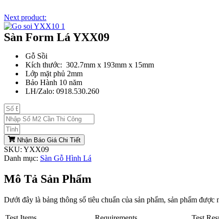
Next product:
Sàn Form Lá YXX09
Gỗ Sồi
Kích thước: 302.7mm x 193mm x 15mm
Lớp mặt phủ 2mm
Bảo Hành 10 năm
LH/Zalo: 0918.530.260
Nhận Báo Giá Chi Tiết
SKU:
YXX09
Danh mục:
Sàn Gỗ Hình Lá
Mô Tả Sản Phẩm
Dưới đây là bảng thông số tiêu chuẩn của sản phẩm, sản phẩm được
Test Items
Requirements
Test Res