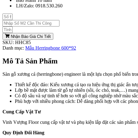
Bảo Hành 10 năm
LH/Zalo: 0918.530.260
Nhận Báo Giá Chi Tiết
SKU:
HHC85
Danh mục:
Mẫu Herringbone 600*92
Mô Tả Sản Phẩm
Sàn gỗ xương cá (herringbone) engineer là một lựa chọn phổ biến tron
Thiết kế độc đáo: Kiểu xương cá tạo ra hiệu ứng thị giác ấn tư
Lớp bề mặt được làm từ gỗ tự nhiên (sồi, óc chó, teak,…) mang
Có độ sâu và sự tinh tế hơn so với gỗ công nghiệp nhờ màu sắ
Phù hợp với nhiều phong cách: Dễ dàng phối hợp với các phong 
Cung Cấp Vật Tư
Vinh Vượng Floor cung cấp vật tư và phụ kiện lắp đặt các sản phẩm sà
Quy Định Đổi Hàng