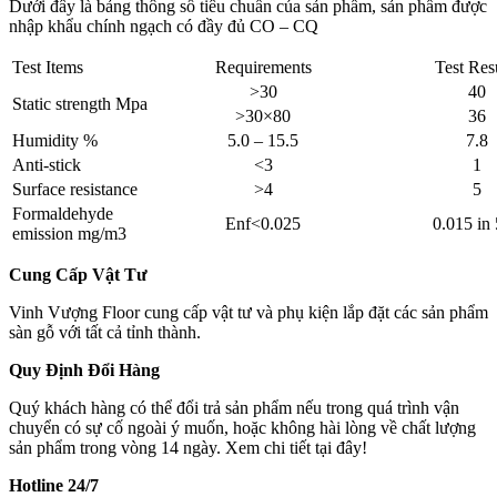
Dưới đây là bảng thông số tiêu chuẩn của sản phẩm, sản phẩm được
nhập khẩu chính ngạch có đầy đủ CO – CQ
Test Items
Requirements
Test Res
>30
40
Static strength Mpa
>30×80
36
Humidity %
5.0 – 15.5
7.8
Anti-stick
<3
1
Surface resistance
>4
5
Formaldehyde
Enf<0.025
0.015 in
emission mg/m3
Cung Cấp Vật Tư
Vinh Vượng Floor cung cấp vật tư và phụ kiện lắp đặt các sản phẩm
sàn gỗ với tất cả tỉnh thành.
Quy Định Đổi Hàng
Quý khách hàng có thể đổi trả sản phẩm nếu trong quá trình vận
chuyển có sự cố ngoài ý muốn, hoặc không hài lòng về chất lượng
sản phẩm trong vòng 14 ngày. Xem chi tiết tại đây!
Hotline 24/7