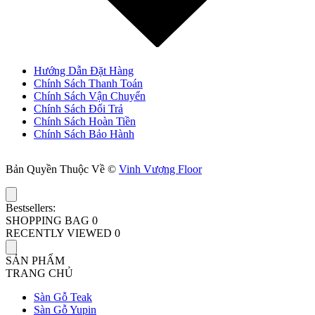
Hướng Dẫn Đặt Hàng
Chính Sách Thanh Toán
Chính Sách Vận Chuyển
Chính Sách Đổi Trả
Chính Sách Hoàn Tiền
Chính Sách Bảo Hành
Bản Quyền Thuộc Về ©
Vinh Vượng Floor
Bestsellers:
SHOPPING BAG
0
RECENTLY VIEWED
0
SẢN PHẨM
TRANG CHỦ
Sàn Gỗ Teak
Sàn Gỗ Yupin