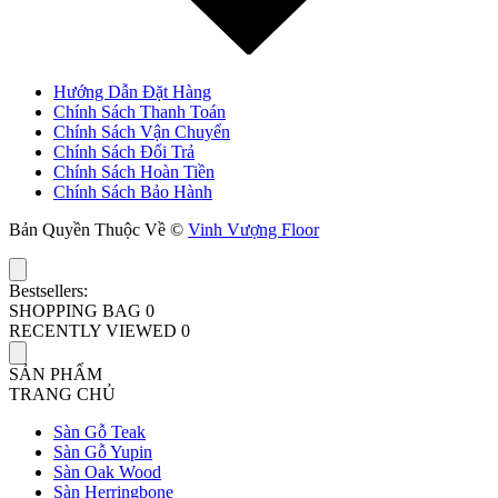
Hướng Dẫn Đặt Hàng
Chính Sách Thanh Toán
Chính Sách Vận Chuyển
Chính Sách Đổi Trả
Chính Sách Hoàn Tiền
Chính Sách Bảo Hành
Bản Quyền Thuộc Về ©
Vinh Vượng Floor
Bestsellers:
SHOPPING BAG
0
RECENTLY VIEWED
0
SẢN PHẨM
TRANG CHỦ
Sàn Gỗ Teak
Sàn Gỗ Yupin
Sàn Oak Wood
Sàn Herringbone