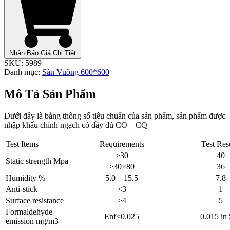
Nhận Báo Giá Chi Tiết
SKU:
5989
Danh mục:
Sàn Vuông 600*600
Mô Tả Sản Phẩm
Dưới đây là bảng thông số tiêu chuẩn của sản phẩm, sản phẩm được
nhập khẩu chính ngạch có đầy đủ CO – CQ
Test Items
Requirements
Test Res
>30
40
Static strength Mpa
>30×80
36
Humidity %
5.0 – 15.5
7.8
Anti-stick
<3
1
Surface resistance
>4
5
Formaldehyde
Enf<0.025
0.015 in
emission mg/m3