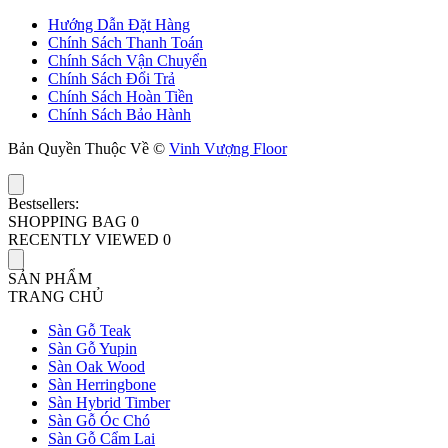
Hướng Dẫn Đặt Hàng
Chính Sách Thanh Toán
Chính Sách Vận Chuyển
Chính Sách Đổi Trả
Chính Sách Hoàn Tiền
Chính Sách Bảo Hành
Bản Quyền Thuộc Về ©
Vinh Vượng Floor
Bestsellers:
SHOPPING BAG
0
RECENTLY VIEWED
0
SẢN PHẨM
TRANG CHỦ
Sàn Gỗ Teak
Sàn Gỗ Yupin
Sàn Oak Wood
Sàn Herringbone
Sàn Hybrid Timber
Sàn Gỗ Óc Chó
Sàn Gỗ Cẩm Lai