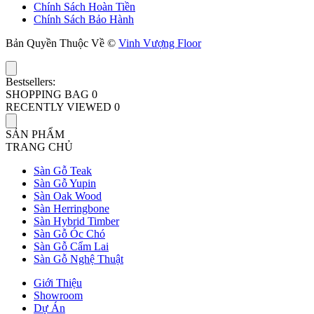
Chính Sách Hoàn Tiền
Chính Sách Bảo Hành
Bản Quyền Thuộc Về ©
Vinh Vượng Floor
Bestsellers:
SHOPPING BAG
0
RECENTLY VIEWED
0
SẢN PHẨM
TRANG CHỦ
Sàn Gỗ Teak
Sàn Gỗ Yupin
Sàn Oak Wood
Sàn Herringbone
Sàn Hybrid Timber
Sàn Gỗ Óc Chó
Sàn Gỗ Cẩm Lai
Sàn Gỗ Nghệ Thuật
Giới Thiệu
Showroom
Dự Án