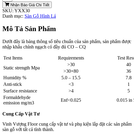
Nhận Báo Giá Chi Tiết
SKU:
YXX30
Danh mục:
Sàn Gỗ Hình Lá
Mô Tả Sản Phẩm
Dưới đây là bảng thông số tiêu chuẩn của sản phẩm, sản phẩm được
nhập khẩu chính ngạch có đầy đủ CO – CQ
Test Items
Requirements
Test Res
>30
40
Static strength Mpa
>30×80
36
Humidity %
5.0 – 15.5
7.8
Anti-stick
<3
1
Surface resistance
>4
5
Formaldehyde
Enf<0.025
0.015 in
emission mg/m3
Cung Cấp Vật Tư
Vinh Vượng Floor cung cấp vật tư và phụ kiện lắp đặt các sản phẩm
sàn gỗ với tất cả tỉnh thành.