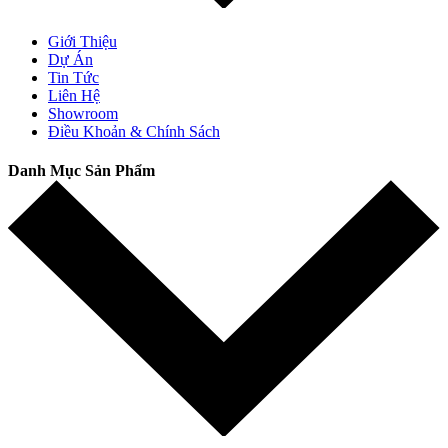
Giới Thiệu
Dự Án
Tin Tức
Liên Hệ
Showroom
Điều Khoản & Chính Sách
Danh Mục Sản Phẩm