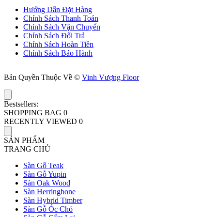
Hướng Dẫn Đặt Hàng
Chính Sách Thanh Toán
Chính Sách Vận Chuyển
Chính Sách Đổi Trả
Chính Sách Hoàn Tiền
Chính Sách Bảo Hành
Bản Quyền Thuộc Về ©
Vinh Vượng Floor
Bestsellers:
SHOPPING BAG
0
RECENTLY VIEWED
0
SẢN PHẨM
TRANG CHỦ
Sàn Gỗ Teak
Sàn Gỗ Yupin
Sàn Oak Wood
Sàn Herringbone
Sàn Hybrid Timber
Sàn Gỗ Óc Chó