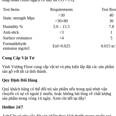
Test Items
Requirements
Test Res
>30
40
Static strength Mpa
>30×80
36
Humidity %
5.0 – 15.5
7.8
Anti-stick
<3
1
Surface resistance
>4
5
Formaldehyde
Enf<0.025
0.015 in
emission mg/m3
Cung Cấp Vật Tư
Vinh Vượng Floor cung cấp vật tư và phụ kiện lắp đặt các sản phẩm
sàn gỗ với tất cả tỉnh thành.
Quy Định Đổi Hàng
Quý khách hàng có thể đổi trả sản phẩm nếu trong quá trình vận
chuyển có sự cố ngoài ý muốn, hoặc không hài lòng về chất lượng
sản phẩm trong vòng 14 ngày. Xem chi tiết tại đây!
Hotline 24/7
Anh/Chị có nhu cầu đặt sản phẩm theo kích thước mong muốn vui