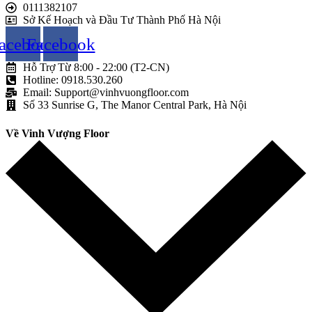
0111382107
Sở Kế Hoạch và Đầu Tư Thành Phố Hà Nội
acebook
Facebook
Hỗ Trợ Từ 8:00 - 22:00 (T2-CN)
Hotline: 0918.530.260
Email: Support@vinhvuongfloor.com
Số 33 Sunrise G, The Manor Central Park, Hà Nội
Về Vinh Vượng Floor