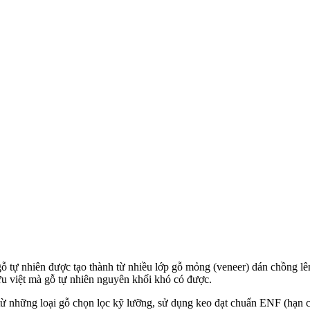
ệu gỗ tự nhiên được tạo thành từ nhiều lớp gỗ mỏng (veneer) dán chồng 
ưu việt mà gỗ tự nhiên nguyên khối khó có được.
ừ những loại gỗ chọn lọc kỹ lưỡng, sử dụng keo đạt chuẩn ENF (hạn chế 