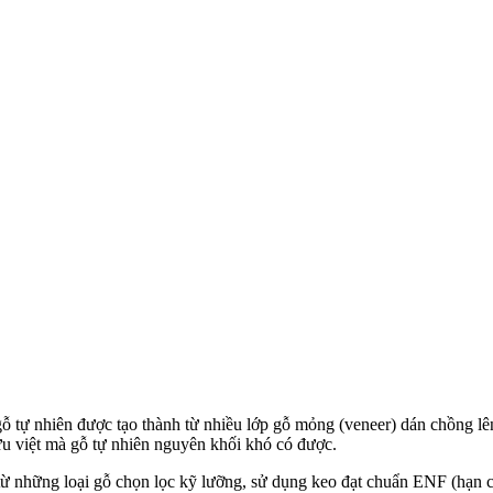
ệu gỗ tự nhiên được tạo thành từ nhiều lớp gỗ mỏng (veneer) dán chồng 
ưu việt mà gỗ tự nhiên nguyên khối khó có được.
ừ những loại gỗ chọn lọc kỹ lưỡng, sử dụng keo đạt chuẩn ENF (hạn chế 