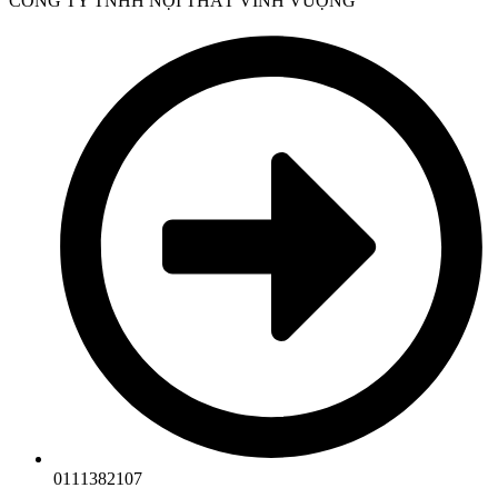
CÔNG TY TNHH NỘI THẤT VINH VƯỢNG
0111382107