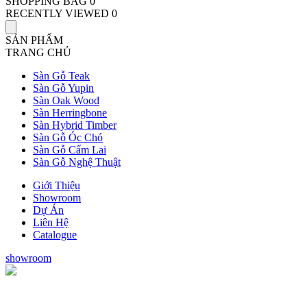
SHOPPING BAG
0
RECENTLY VIEWED
0
SẢN PHẨM
TRANG CHỦ
Sàn Gỗ Teak
Sàn Gỗ Yupin
Sàn Oak Wood
Sàn Herringbone
Sàn Hybrid Timber
Sàn Gỗ Óc Chó
Sàn Gỗ Cẩm Lai
Sàn Gỗ Nghệ Thuật
Giới Thiệu
Showroom
Dự Án
Liên Hệ
Catalogue
showroom