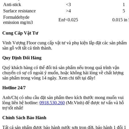
Anti-stick
<3
1
Surface resistance
>4
5
Formaldehyde
Enf<0.025
0.015 in
emission mg/m3
Cung Cấp Vật Tư
Vinh Vượng Floor cung cấp vật tư và phụ kiện lắp đặt các sản phẩm
sàn gỗ với tất cả tỉnh thành.
Quy Định Đổi Hàng
Quý khách hàng có thể đổi trả sản phẩm nếu trong quá trình vận
chuyển có sự cố ngoài ý muốn, hoặc không hài lòng về chất lượng
sản phẩm trong vòng 14 ngày. Xem chi tiết tại đây!
Hotline 24/7
Anh/Chị có nhu cầu đặt sản phẩm theo kích thước mong muốn vui
lòng liên hệ hotline:
0918.530.260
(Mr.Vinh) để được tư vấn và hỗ
trợ tốt nhất!
Chính Sách Bảo Hành
Tất cả sản phẩm được bảo hành nước sơn trọn đời, bảo hành 1 đổi 1