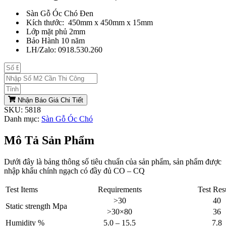
Sàn Gỗ Óc Chó Đen
Kích thước: 450mm x 450mm x 15mm
Lớp mặt phủ 2mm
Bảo Hành 10 năm
LH/Zalo: 0918.530.260
Nhận Báo Giá Chi Tiết
SKU:
5818
Danh mục:
Sàn Gỗ Óc Chó
Mô Tả Sản Phẩm
Dưới đây là bảng thông số tiêu chuẩn của sản phẩm, sản phẩm được
nhập khẩu chính ngạch có đầy đủ CO – CQ
Test Items
Requirements
Test Res
>30
40
Static strength Mpa
>30×80
36
Humidity %
5.0 – 15.5
7.8