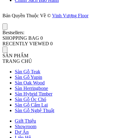
Chính Sách Bảo Hành
Bản Quyền Thuộc Về ©
Vinh Vượng Floor
Bestsellers:
SHOPPING BAG
0
RECENTLY VIEWED
0
SẢN PHẨM
TRANG CHỦ
Sàn Gỗ Teak
Sàn Gỗ Yupin
Sàn Oak Wood
Sàn Herringbone
Sàn Hybrid Timber
Sàn Gỗ Óc Chó
Sàn Gỗ Cẩm Lai
Sàn Gỗ Nghệ Thuật
Giới Thiệu
Showroom
Dự Án
Liên Hệ