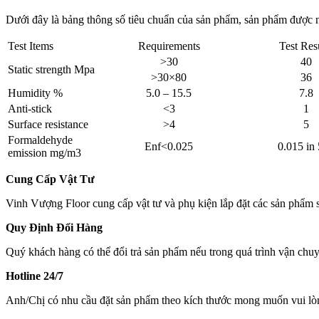
Dưới đây là bảng thông số tiêu chuẩn của sản phẩm, sản phẩm được
Test Items
Requirements
Test Res
>30
40
Static strength Mpa
>30×80
36
Humidity %
5.0 – 15.5
7.8
Anti-stick
<3
1
Surface resistance
>4
5
Formaldehyde
Enf<0.025
0.015 in
emission mg/m3
Cung Cấp Vật Tư
Vinh Vượng Floor cung cấp vật tư và phụ kiện lắp đặt các sản phẩm sà
Quy Định Đổi Hàng
Quý khách hàng có thể đổi trả sản phẩm nếu trong quá trình vận chuy
Hotline 24/7
Anh/Chị có nhu cầu đặt sản phẩm theo kích thước mong muốn vui lòn