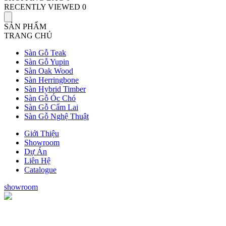
RECENTLY VIEWED
0
SẢN PHẨM
TRANG CHỦ
Sàn Gỗ Teak
Sàn Gỗ Yupin
Sàn Oak Wood
Sàn Herringbone
Sàn Hybrid Timber
Sàn Gỗ Óc Chó
Sàn Gỗ Cẩm Lai
Sàn Gỗ Nghệ Thuật
Giới Thiệu
Showroom
Dự Án
Liên Hệ
Catalogue
showroom