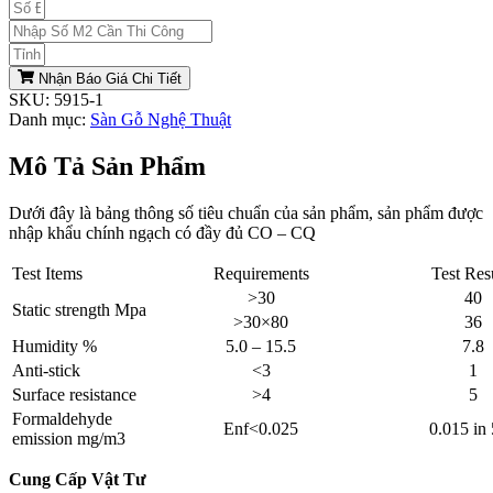
Nhận Báo Giá Chi Tiết
SKU:
5915-1
Danh mục:
Sàn Gỗ Nghệ Thuật
Mô Tả Sản Phẩm
Dưới đây là bảng thông số tiêu chuẩn của sản phẩm, sản phẩm được
nhập khẩu chính ngạch có đầy đủ CO – CQ
Test Items
Requirements
Test Res
>30
40
Static strength Mpa
>30×80
36
Humidity %
5.0 – 15.5
7.8
Anti-stick
<3
1
Surface resistance
>4
5
Formaldehyde
Enf<0.025
0.015 in
emission mg/m3
Cung Cấp Vật Tư