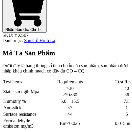
Nhận Báo Giá Chi Tiết
SKU:
YXS07
Danh mục:
Sàn Gỗ Hình Lá
Mô Tả Sản Phẩm
Dưới đây là bảng thông số tiêu chuẩn của sản phẩm, sản phẩm được
nhập khẩu chính ngạch có đầy đủ CO – CQ
Test Items
Requirements
Test Res
>30
40
Static strength Mpa
>30×80
36
Humidity %
5.0 – 15.5
7.8
Anti-stick
<3
1
Surface resistance
>4
5
Formaldehyde
Enf<0.025
0.015 in
emission mg/m3